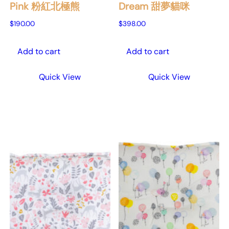
Pink 粉紅北極熊
Dream 甜夢貓咪
$
190.00
$
398.00
Add to cart
Add to cart
Quick View
Quick View