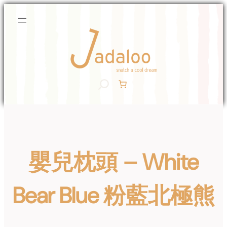
Skip
to
content
S
e
a
r
c
h
嬰兒枕頭 – White
Bear Blue 粉藍北極熊