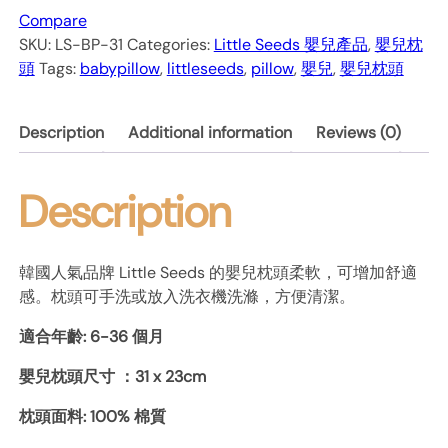
Blue
Compare
粉
SKU:
LS-BP-31
Categories:
Little Seeds 嬰兒產品
,
嬰兒枕
藍
頭
Tags:
babypillow
,
littleseeds
,
pillow
,
嬰兒
,
嬰兒枕頭
北
極
Description
Additional information
Reviews (0)
熊
quantity
Description
韓國人氣品牌 Little Seeds 的嬰兒枕頭柔軟，可增加舒適
感。枕頭可手洗或放入洗衣機洗滌，方便清潔。
適合年齡: 6-36 個月
嬰兒枕頭尺寸 ：31 x 23cm
枕頭面料: 100% 棉質