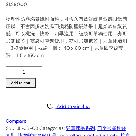
$
1,280.00
物理性防塵蟎微纖維面料，可恆久有效舒緩鼻敏感眼敏感
症狀，不會因多次洗滌而損耗防塵蟎效果｜超柔軟絲綢質
感｜可以機洗、快乾｜四季適用｜被袋可單獨使用，亦可
另加被芯｜被袋可單獨使用，亦可另加被芯｜兒童床適用
｜3-7歲適用｜枕袋一個： 40 x 60 cm｜兒童四季被套一
張： 115 x 150 cm
防
塵
Add to cart
蟎
抗
鼻
敏
Add to wishlist
兒
童
Compare
四
SKU:
JL-JB-03
Categories:
兒童床品系列
,
四季被袋枕袋
季
套裝
,
防塵蟎抗鼻敏床品
Tags:
allergy
,
anti-dustmite
,
抗鼻