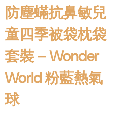
防塵蟎抗鼻敏兒
童四季被袋枕袋
套裝 – Wonder
World 粉藍熱氣
球