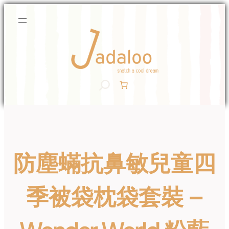
Skip
to
content
S
e
a
r
c
h
防塵蟎抗鼻敏兒童四
季被袋枕袋套裝 –