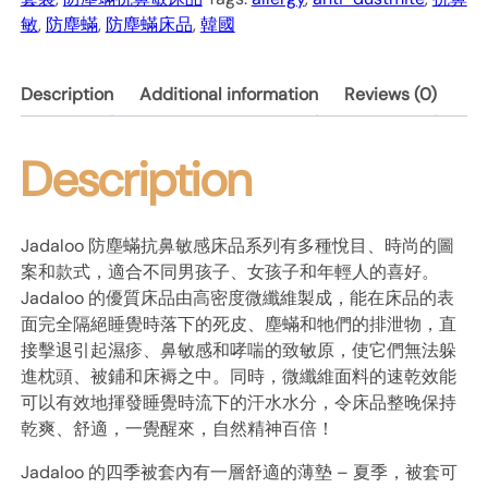
被
敏
,
防塵蟎
,
防塵蟎床品
,
韓國
袋
枕
Description
Additional information
Reviews (0)
袋
套
裝
Description
–
Wonder
World
Jadaloo 防塵蟎抗鼻敏感床品系列有多種悅目、時尚的圖
粉
案和款式，適合不同男孩子、女孩子和年輕人的喜好。
藍
Jadaloo 的優質床品由高密度微纖維製成，能在床品的表
熱
面完全隔絕睡覺時落下的死皮、塵蟎和牠們的排泄物，直
氣
接擊退引起濕疹、鼻敏感和哮喘的致敏原，使它們無法躲
球
進枕頭、被鋪和床褥之中。同時，微纖維面料的速乾效能
quantity
可以有效地揮發睡覺時流下的汗水水分，令床品整晚保持
乾爽、舒適，一覺醒來，自然精神百倍！
Jadaloo 的四季被套內有一層舒適的薄墊 – 夏季，被套可