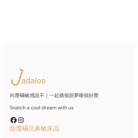
product
has
multiple
variants.
The
options
may
be
chosen
on
the
product
page
向塵蟎敏感說不｜一起摘個甜夢睡個好覺
Snatch a cool dream with us
Facebook
Instagram
防塵蟎抗鼻敏床品