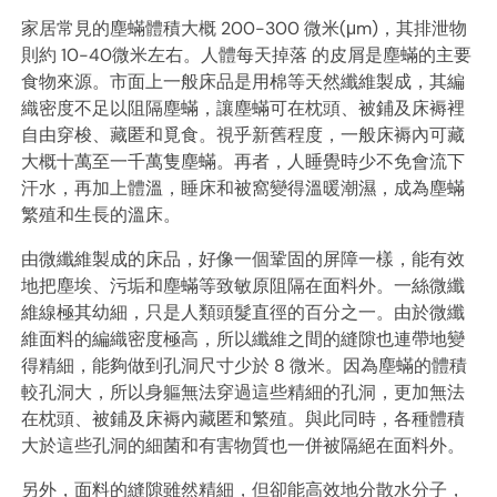
家居常見的塵蟎體積大概 200-300 微米(μm)，其排泄物
則約 10-40微米左右。人體每天掉落 的皮屑是塵蟎的主要
食物來源。市面上一般床品是用棉等天然纖維製成，其編
織密度不足以阻隔塵蟎，讓塵蟎可在枕頭、被鋪及床褥裡
自由穿梭、藏匿和覓食。視乎新舊程度，一般床褥內可藏
大概十萬至一千萬隻塵蟎。再者，人睡覺時少不免會流下
汗水，再加上體溫，睡床和被窩變得溫暖潮濕，成為塵蟎
繁殖和生長的溫床。
由微纖維製成的床品，好像一個鞏固的屏障一樣，能有效
地把塵埃、污垢和塵蟎等致敏原阻隔在面料外。一絲微纖
維線極其幼細，只是人類頭髮直徑的百分之一。由於微纖
維面料的編織密度極高，所以纖維之間的縫隙也連帶地變
得精細，能夠做到孔洞尺寸少於 8 微米。因為塵蟎的體積
較孔洞大，所以身軀無法穿過這些精細的孔洞，更加無法
在枕頭、被鋪及床褥內藏匿和繁殖。與此同時，各種體積
大於這些孔洞的細菌和有害物質也一併被隔絕在面料外。
另外，面料的縫隙雖然精細，但卻能高效地分散水分子，