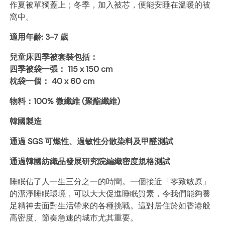
作夏被單獨蓋上；冬季，加入被芯，便能安睡在溫暖的被
窩中。
適用年齡: 3-7 歲
兒童床四季被套裝包括：
四季被袋一張： 115 x 150 cm
枕袋一個： 40 x 60 cm
物料：100% 微纖維 (聚酯纖維)
韓國製造
通過 SGS 可燃性、過敏性分散染料及甲醛測試
通過韓國紡織品發展研究院編織密度規格測試
睡眠佔了人一生三分之一的時間。一個接近「零致敏原」
的潔淨睡眠環境，可以大大促進睡眠質素，令我們能夠養
足精神去面對生活帶來的各種挑戰。這對居住於如香港般
高密度、節奏急速的城市尤其重要。