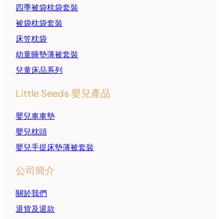
四季被袋枕袋套裝
被袋枕袋套裝
床笠枕袋
幼童睡墊薄被套裝
兒童床品系列
Little Seeds 嬰兒產品
嬰兒車車墊
嬰兒枕頭
嬰兒手提床墊薄被套裝
公司簡介
關於我們
退貨及退款