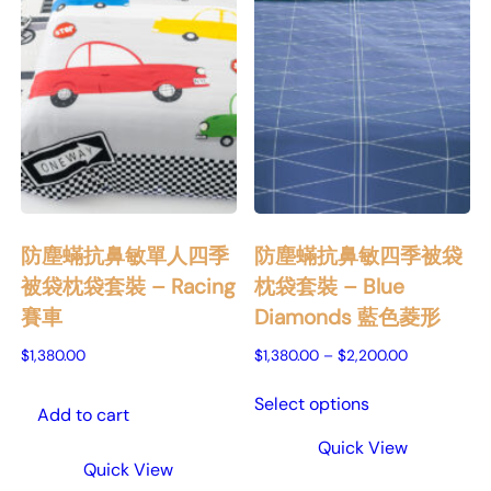
防塵蟎抗鼻敏單人四季
防塵蟎抗鼻敏四季被袋
被袋枕袋套裝 – Racing
枕袋套裝 – Blue
賽車
Diamonds 藍色菱形
Price
$
1,380.00
$
1,380.00
–
$
2,200.00
range:
$1,380.00
Select options
Add to cart
through
$2,200.00
Quick View
Quick View
This