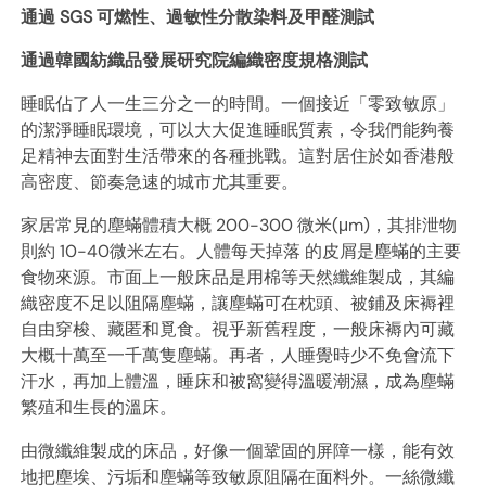
通過 SGS 可燃性、過敏性分散染料及甲醛測試
通過韓國紡織品發展研究院編織密度規格測試
睡眠佔了人一生三分之一的時間。一個接近「零致敏原」
的潔淨睡眠環境，可以大大促進睡眠質素，令我們能夠養
足精神去面對生活帶來的各種挑戰。這對居住於如香港般
高密度、節奏急速的城市尤其重要。
家居常見的塵蟎體積大概 200-300 微米(μm)，其排泄物
則約 10-40微米左右。人體每天掉落 的皮屑是塵蟎的主要
食物來源。市面上一般床品是用棉等天然纖維製成，其編
織密度不足以阻隔塵蟎，讓塵蟎可在枕頭、被鋪及床褥裡
自由穿梭、藏匿和覓食。視乎新舊程度，一般床褥內可藏
大概十萬至一千萬隻塵蟎。再者，人睡覺時少不免會流下
汗水，再加上體溫，睡床和被窩變得溫暖潮濕，成為塵蟎
繁殖和生長的溫床。
由微纖維製成的床品，好像一個鞏固的屏障一樣，能有效
地把塵埃、污垢和塵蟎等致敏原阻隔在面料外。一絲微纖