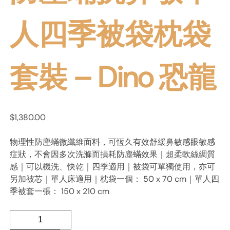
人四季被袋枕袋
套裝 – Dino 恐龍
$
1,380.00
物理性防塵蟎微纖維面料，可恆久有效舒緩鼻敏感眼敏感
症狀，不會因多次洗滌而損耗防塵蟎效果｜超柔軟絲綢質
感｜可以機洗、快乾｜四季適用｜被袋可單獨使用，亦可
另加被芯｜單人床適用｜枕袋一個： 50 x 70 cm｜單人四
季被套一張： 150 x 210 cm
防
塵