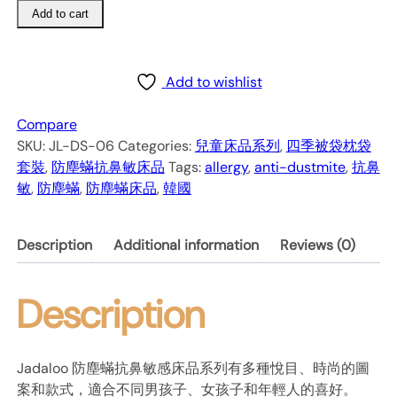
Add to cart
蟎
抗
鼻
敏
Add to wishlist
單
人
Compare
四
SKU:
JL-DS-06
Categories:
兒童床品系列
,
四季被袋枕袋
季
套裝
,
防塵蟎抗鼻敏床品
Tags:
allergy
,
anti-dustmite
,
抗鼻
被
敏
,
防塵蟎
,
防塵蟎床品
,
韓國
袋
枕
Description
Additional information
Reviews (0)
袋
套
裝
Description
–
Dino
恐
Jadaloo 防塵蟎抗鼻敏感床品系列有多種悅目、時尚的圖
龍
案和款式，適合不同男孩子、女孩子和年輕人的喜好。