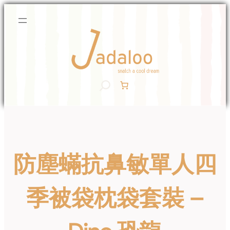
Skip
to
content
S
e
a
r
c
h
防塵蟎抗鼻敏單人四
季被袋枕袋套裝 –