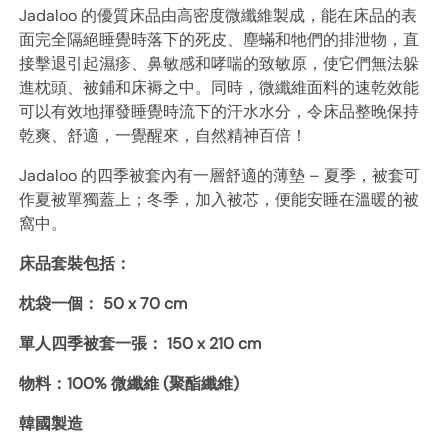
quantity
Jadaloo 的優質床品由高密度微纖維製成，能在床品的表
面完全隔絕睡覺時落下的死皮、塵蟎和牠們的排泄物，直
接擊退引起濕疹、鼻敏感和哮喘的致敏原，使它們無法躲
進枕頭、被鋪和床褥之中。同時，微纖維面料的速乾效能
可以有效地揮發睡覺時流下的汗水水分，令床品整晚保持
乾爽、舒適，一覺醒來，自然精神百倍！
Jadaloo 的四季被套內有一層舒適的薄墊 – 夏季，被套可
作夏被單獨蓋上；冬季，加入被芯，便能安睡在溫暖的被
窩中。
床品套裝包括：
枕袋一個： 50 x 70 cm
單人四季被套一張： 150 x 210 cm
物料：100% 微纖維 (聚酯纖維)
韓國製造