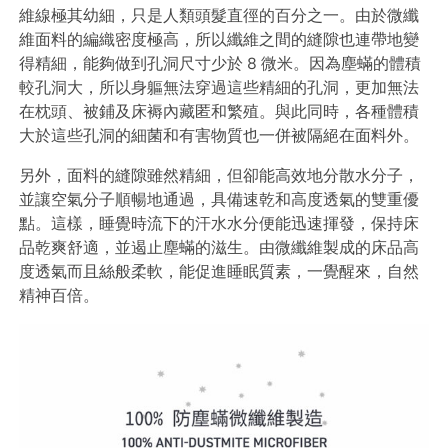
維線極其幼細，只是人類頭髮直徑的百分之一。由於微纖
維面料的編織密度極高，所以纖維之間的縫隙也連帶地變
得精細，能夠做到孔洞尺寸少於 8 微米。因為塵蟎的體積
較孔洞大，所以身軀無法穿過這些精細的孔洞，更加無法
在枕頭、被鋪及床褥內藏匿和繁殖。與此同時，各種體積
大於這些孔洞的細菌和有害物質也一併被隔絕在面料外。
另外，面料的縫隙雖然精細，但卻能高效地分散水分子，
並讓空氣分子順暢地通過，具備速乾和高度透氣的雙重優
點。這樣，睡覺時流下的汗水水分便能迅速揮發，保持床
品乾爽舒適，並遏止塵蟎的滋生。由微纖維製成的床品高
度透氣而且絲般柔軟，能促進睡眠質素，一覺醒來，自然
精神百倍。