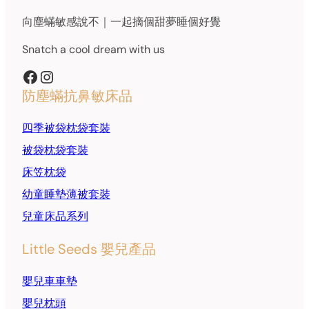
product
向塵蟎敏感說不｜一起摘個甜夢睡個好覺
page
Snatch a cool dream with us
Facebook
Instagram
防塵蟎抗鼻敏床品
四季被袋枕袋套裝
被袋枕袋套裝
床笠枕袋
幼童睡墊薄被套裝
兒童床品系列
Little Seeds 嬰兒產品
嬰兒車車墊
嬰兒枕頭