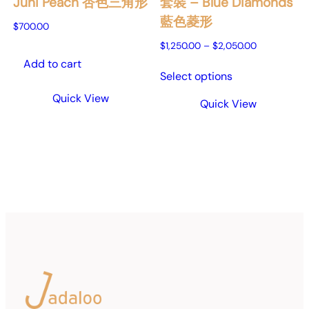
Juni Peach 杏色三角形
套裝 – Blue Diamonds
藍色菱形
$
700.00
Price
$
1,250.00
–
$
2,050.00
range:
Add to cart
$1,250.00
Select options
through
Quick View
$2,050.00
Quick View
This
product
has
multiple
variants.
The
options
may
be
chosen
on
the