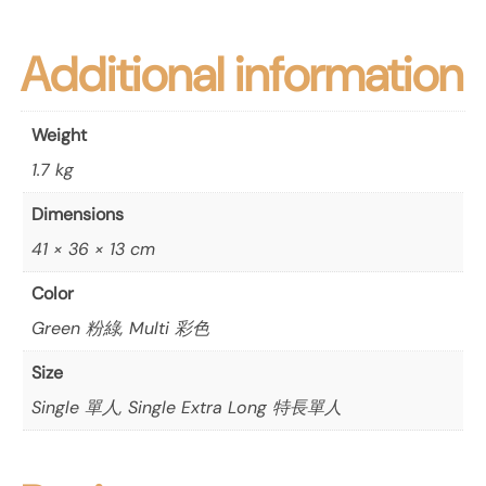
Additional information
Weight
1.7 kg
Dimensions
41 × 36 × 13 cm
Color
Green 粉綠, Multi 彩色
Size
Single 單人, Single Extra Long 特長單人